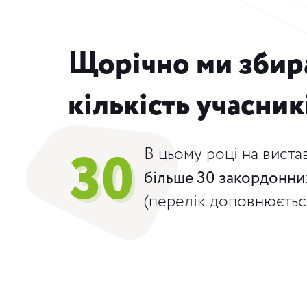
Щорічно ми збир
кількість учасник
30
30
В цьому році на виста
більше 30 закордонни
(перелік доповнюєтьс