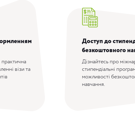
формленням
Доступ до стипенд
безкоштовного на
а практична
Дізнайтесь про міжна
ленні візи та
стипендіальні програм
тів
можливості безкошто
навчання.