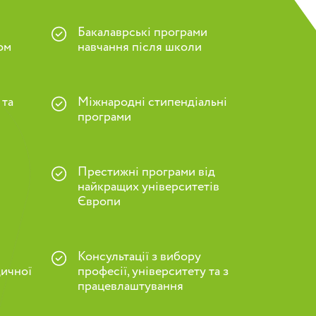
в
Бакалаврські програми
ом
навчання після школи
 та
Міжнародні стипендіальні
програми
Престижні програми від
найкращих університетів
Європи
Консультації з вибору
дичної
професії, університету та з
працевлаштування