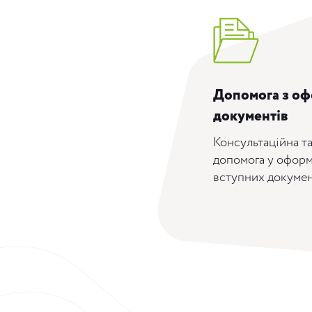
Допомога з о
документів
Консультаційна т
допомога у оформ
вступних докумен