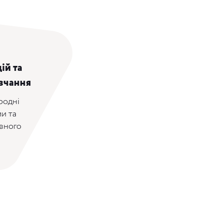
ій та
вчання
родні
и та
вного