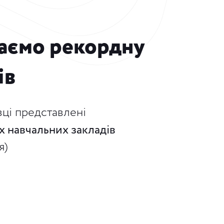
аємо рекордну
ів
вці представлені
х навчальних закладів
я)